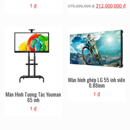
1
₫
312,000,000
₫
375,000,000
₫
Màn hình ghép LG 55 inh viền
0.88mm
Màn Hình Tương Tác Youman
1
₫
65 inh
1
₫