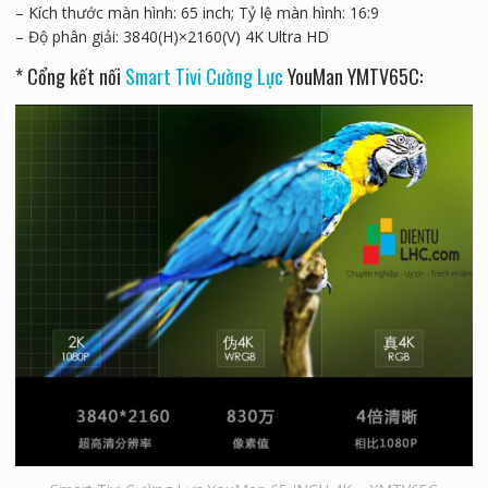
– Kích thước màn hình: 65 inch; Tỷ lệ màn hình: 16:9
– Độ phân giải: 3840(H)×2160(V) 4K Ultra HD
* Cổng kết nối
Smart Tivi Cường Lực
YouMan YMTV65C: