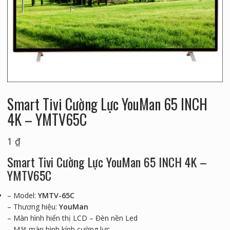
Smart Tivi Cường Lực YouMan 65 INCH
4K – YMTV65C
1
₫
Smart Tivi Cường Lực YouMan 65 INCH 4K –
YMTV65C
– Model:
YMTV-65C
– Thương hiệu:
YouMan
– Màn hình hiển thị LCD – Đèn nền Led
– Mặt màn hình kính cường lực