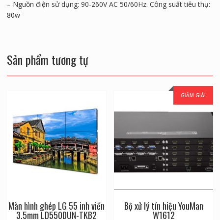
– Nguồn điện sử dụng: 90-260V AC 50/60Hz. Công suất tiêu thụ:
80w
Sản phẩm tương tự
GIẢM GIÁ!
Màn hình ghép LG 55 inh viền
Bộ xử lý tín hiệu YouMan
3.5mm LD550DUN-TKB2
W1612