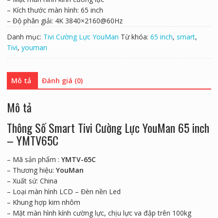
– Kích thước màn hình: 65 inch
– Độ phân giải: 4K 3840×2160@60Hz
Danh mục:
Tivi Cường Lực YouMan
Từ khóa:
65 inch
,
smart
,
Tivi
,
youman
Mô tả
Đánh giá (0)
Mô tả
Thông Số Smart Tivi Cường Lực YouMan 65 inch
– YMTV65C
– Mã sản phẩm :
YMTV-65C
– Thương hiệu:
YouMan
– Xuất sứ: China
– Loại màn hình LCD – Đèn nền Led
– Khung hợp kim nhôm
– Mặt màn hình kính cường lực, chịu lực va đập trên 100kg