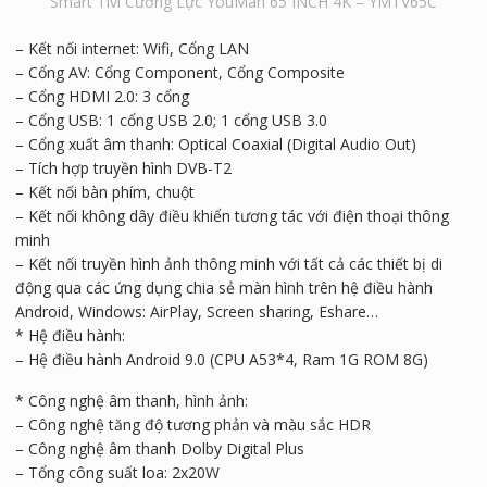
Smart Tivi Cường Lực YouMan 65 INCH 4K – YMTV65C
– Kết nối internet: Wifi, Cổng LAN
– Cổng AV: Cổng Component, Cổng Composite
– Cổng HDMI 2.0: 3 cổng
– Cổng USB: 1 cổng USB 2.0; 1 cổng USB 3.0
– Cổng xuất âm thanh: Optical Coaxial (Digital Audio Out)
– Tích hợp truyền hình DVB-T2
– Kết nối bàn phím, chuột
– Kết nối không dây điều khiển tương tác với điện thoại thông
minh
– Kết nối truyền hình ảnh thông minh với tất cả các thiết bị di
động qua các ứng dụng chia sẻ màn hình trên hệ điều hành
Android, Windows: AirPlay, Screen sharing, Eshare…
* Hệ điều hành:
– Hệ điều hành Android 9.0 (CPU A53*4, Ram 1G ROM 8G)
* Công nghệ âm thanh, hình ảnh:
– Công nghệ tăng độ tương phản và màu sắc HDR
– Công nghệ âm thanh Dolby Digital Plus
– Tổng công suất loa: 2x20W