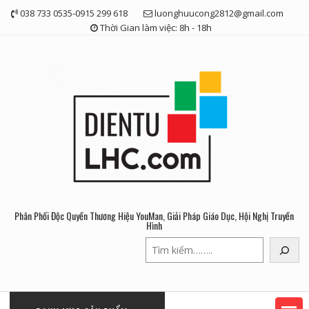
Skip
038 733 0535-0915 299 618
luonghuucong2812@gmail.com
to
Thời Gian làm việc: 8h - 18h
content
Phân Phối Độc Quyền Thương Hiệu YouMan, Giải Pháp Giáo Dục, Hội Nghị Truyền
Hình
Tìm
kiếm