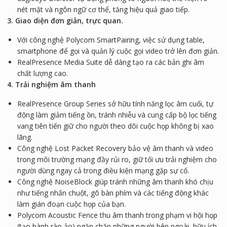
nét mặt và ngôn ngữ cơ thể, tăng hiệu quả giao tiếp.
3. Giao diện đơn giản, trực quan.
Với công nghệ Polycom SmartPairing, việc sử dụng table,
smartphone để gọi và quản lý cuộc gọi video trở lên đơn giản.
RealPresence Media Suite dễ dàng tạo ra các bản ghi âm
chất lượng cao.
4. Trải nghiệm âm thanh
RealPresence Group Series sở hữu tính năng lọc âm cuối, tự
động làm giảm tiếng ồn, tránh nhiễu và cung cấp bộ lọc tiếng
vang tiên tiến giữ cho người theo dõi cuộc họp không bị xao
lãng.
Công nghệ Lost Packet Recovery bảo vệ âm thanh và video
trong môi trường mạng đầy rủi ro, giữ tối ưu trải nghiệm cho
người dùng ngay cả trong điều kiện mạng gặp sự cố.
Công nghệ NoiseBlock giúp tránh những âm thanh khó chịu
như tiếng nhấn chuột, gõ bàn phím và các tiếng động khác
làm gián đoạn cuộc họp của bạn.
Polycom Acoustic Fence thu âm thanh trong phạm vi hội họp
(tạo hành rào ảo) ngăn chặn những người bên ngoài, hữu ích