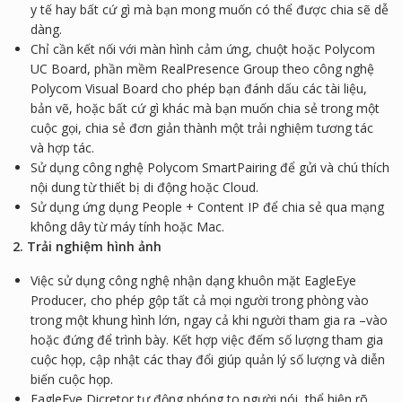
y tế hay bất cứ gì mà bạn mong muốn có thể được chia sẽ dễ
dàng.
Chỉ cần kết nối với màn hình cảm ứng, chuột hoặc Polycom
UC Board, phần mềm RealPresence Group theo công nghệ
Polycom Visual Board cho phép bạn đánh dấu các tài liệu,
bản vẽ, hoặc bất cứ gì khác mà bạn muốn chia sẻ trong một
cuộc gọi, chia sẻ đơn giản thành một trải nghiệm tương tác
và hợp tác.
Sử dụng công nghệ Polycom SmartPairing để gửi và chú thích
nội dung từ thiết bị di động hoặc Cloud.
Sử dụng ứng dụng People + Content IP để chia sẻ qua mạng
không dây từ máy tính hoặc Mac.
2. Trải nghiệm hình ảnh
Việc sử dụng công nghệ nhận dạng khuôn mặt EagleEye
Producer, cho phép gộp tất cả mọi người trong phòng vào
trong một khung hình lớn, ngay cả khi người tham gia ra –vào
hoặc đứng để trình bày. Kết hợp việc đếm số lượng tham gia
cuộc họp, cập nhật các thay đổi giúp quản lý số lượng và diễn
biến cuộc họp.
EagleEye Dicretor tự động phóng to người nói, thể hiện rõ