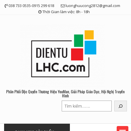
Skip
038 733 0535-0915 299 618
luonghuucong2812@gmail.com
to
Thời Gian làm việc: 8h - 18h
content
Phân Phối Độc Quyền Thương Hiệu YouMan, Giải Pháp Giáo Dục, Hội Nghị Truyền
Hình
Tìm
kiếm