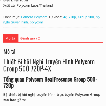
Điều khiển từ xa
Xuất xứ: Polycom Laos/Thailand
Danh mục:
Camera Polycom
Từ khóa:
4x
,
720p
,
Group 500
,
hội
nghị truyền hình
,
polycom
Mô tả
Đánh giá (0)
Mô tả
Thiết Bị hội Nghị Truyền Hình Polycom
Group 500 720P-4X
Tổng quan Polycom RealPresence Group 500-
720p
​Bộ thiết bị hội nghị truyền hình trực tuyến Polycom Group
500 bao gồm: