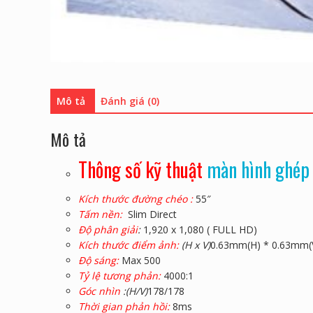
Mô tả
Đánh giá (0)
Mô tả
Thông số kỹ thuật
màn hình ghép
Kích thước đường chéo :
55″
Tấm nền:
Slim Direct
Độ phân giải
:
1,920 x 1,080 ( FULL HD)
Kích thước điểm ảnh:
(H x V)
0.63mm(H) * 0.63mm(
Độ sáng:
Max 500
Tỷ lệ tương phản:
4000:1
Góc nhìn
:(H/V)
178/178
Thời gian phản hồi:
8ms