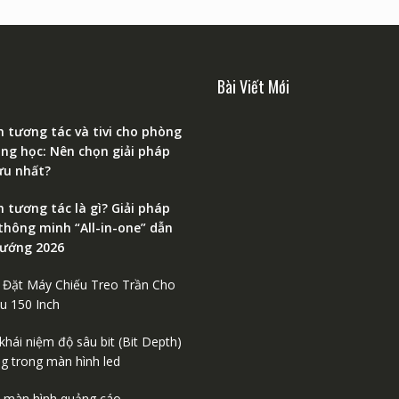
Bài Viết Mới
 tương tác và tivi cho phòng
ng học: Nên chọn giải pháp
ưu nhất?
 tương tác là gì? Giải pháp
 thông minh “All-in-one” dẫn
hướng 2026
 Đặt Máy Chiếu Treo Trần Cho
u 150 Inch
’ khái niệm độ sâu bit (Bit Depth)
g trong màn hình led
ệu màn hình quảng cáo