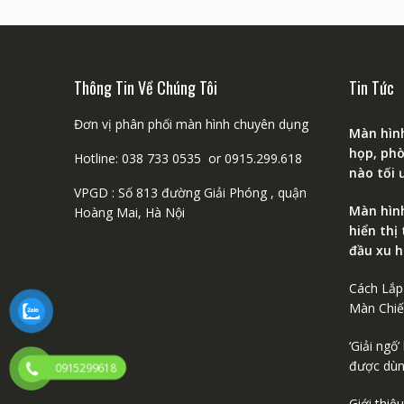
Thông Tin Về Chúng Tôi
Tin Tức
Đơn vị phân phối màn hình chuyên dụng
Màn hình
họp, phò
Hotline: 038 733 0535 or 0915.299.618
nào tối 
VPGD : Số 813 đường Giải Phóng , quận
Màn hình
Hoàng Mai, Hà Nội
hiển thị
đầu xu 
Cách Lắp
Màn Chiế
‘Giải ngố
được dùn
0915299618
Giới thi