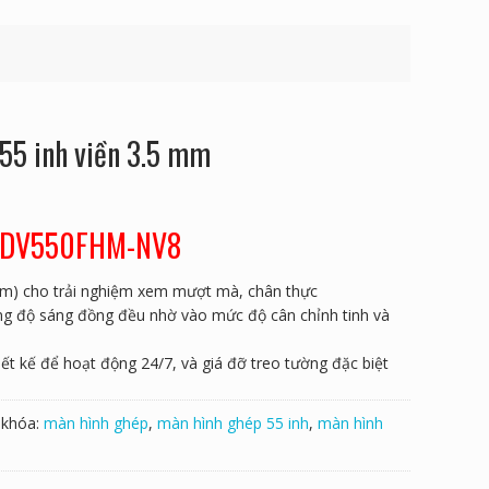
55 inh viền 3.5 mm
E DV550FHM-NV8
m) cho trải nghiệm xem mượt mà, chân thực
ng độ sáng đồng đều nhờ vào mức độ cân chỉnh tinh và
ết kế để hoạt động 24/7, và giá đỡ treo tường đặc biệt
 khóa:
màn hình ghép
,
màn hình ghép 55 inh
,
màn hình