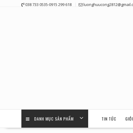
Skip
038 733 0535-0915 299 618
luonghuucong2812@gmail.
to
content
DANH MỤC SẢN PHẨM
TIN TỨC
GIỚ