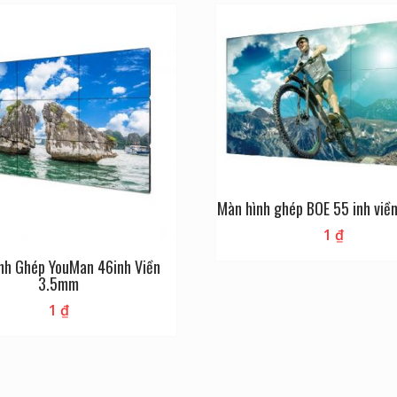
Màn hình ghép BOE 55 inh vi
1
₫
nh Ghép YouMan 46inh Viền
3.5mm
1
₫