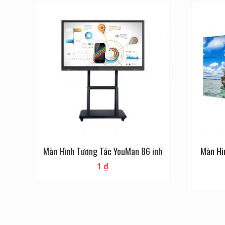
Màn Hình Tương Tác YouMan 86 inh
Màn Hì
1
₫