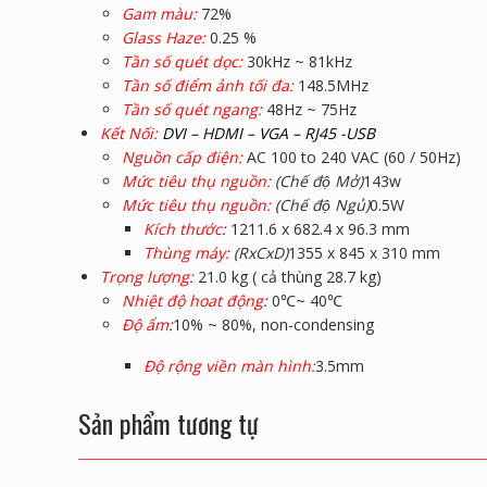
Gam màu:
72%
Glass Haze:
0.25 %
Tần số quét dọc:
30kHz ~ 81kHz
Tần số điểm ảnh tối đa:
148.5MHz
Tần số quét ngang:
48Hz ~ 75Hz
Kết Nối:
DVI – HDMI – VGA – RJ45 -USB
Nguồn cấp điện:
AC 100 to 240 VAC (60 / 50Hz)
Mức tiêu thụ nguồn:
(Chế độ Mở)
143w
Mức tiêu thụ nguồn:
(Chế độ Ngủ)
0.5W
Kích thước
:
1211.6 x 682.4 x 96.3 mm
Thùng máy:
(RxCxD)
1355 x 845 x 310 mm
Trọng lượng:
21.0 kg ( cả thùng
28.7 kg)
Nhiệt độ hoat động
:
0℃~ 40℃
Độ ẩm
:
10% ~ 80%, non-condensing
Độ rộng viền màn hình:
3.5mm
Sản phẩm tương tự