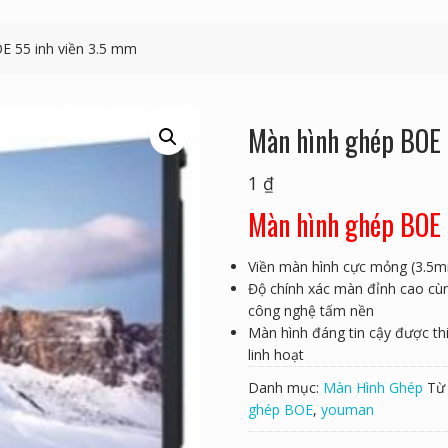
E 55 inh viền 3.5 mm
Màn hình ghép BOE 
1
₫
Màn hình ghép BO
Viền màn hình cực mỏng (3.5m
Độ chính xác màn đỉnh cao cù
công nghệ tấm nền
Màn hình đáng tin cậy được thi
linh hoạt
Danh mục:
Màn Hình Ghép
Từ
ghép BOE
,
youman