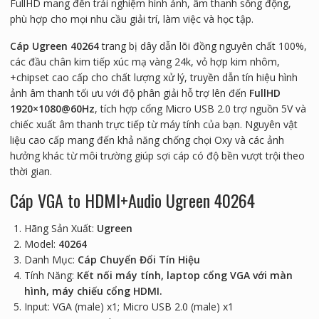
FullHD mang đến trải nghiệm hình ảnh, âm thanh sống động,
phù hợp cho mọi nhu cầu giải trí, làm việc và học tập.
Cáp Ugreen 40264
trang bị dây dẫn lõi đồng nguyên chất 100%,
các đầu chân kim tiếp xúc mạ vàng 24k, vỏ hợp kim nhôm,
+chipset cao cấp cho chất lượng xử lý, truyền dẫn tín hiệu hình
ảnh âm thanh tối ưu với độ phân giải hỗ trợ lên đến
FullHD
1920×1080@60Hz
, tích hợp cổng Micro USB 2.0 trợ nguồn 5V và
chiếc xuất âm thanh trực tiếp từ máy tính của bạn. Nguyên vật
liệu cao cấp mang đến khả năng chống chọi Oxy và các ảnh
hưởng khác từ môi trường giúp sợi cáp có độ bền vượt trội theo
thời gian.
Cáp VGA to HDMI+Audio Ugreen 40264
Hãng Sản Xuất:
Ugreen
Model:
40264
Danh Mục:
Cáp Chuyển Đổi Tín Hiệu
Tính Năng:
Kết nối máy tính, laptop cổng VGA với màn
hình, máy chiếu cổng HDMI.
Input: VGA (male) x1; Micro USB 2.0 (male) x1