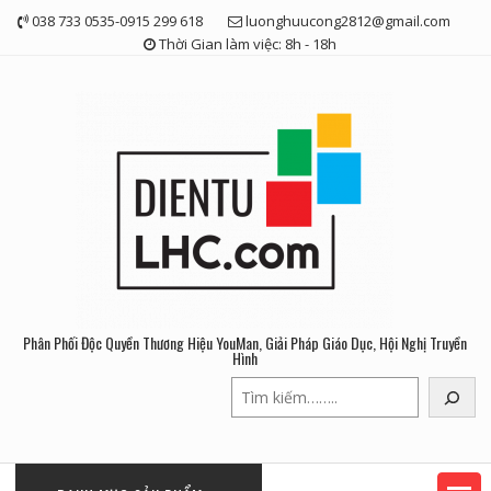
Skip
038 733 0535-0915 299 618
luonghuucong2812@gmail.com
to
Thời Gian làm việc: 8h - 18h
content
Phân Phối Độc Quyền Thương Hiệu YouMan, Giải Pháp Giáo Dục, Hội Nghị Truyền
Hình
Tìm
kiếm