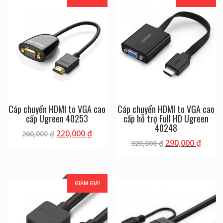
Cáp chuyển HDMI to VGA cao
Cáp chuyển HDMI to VGA cao
cấp Ugreen 40253
cấp hỗ trợ Full HD Ugreen
40248
220,000
₫
260,000
₫
290,000
₫
320,000
₫
GIẢM GIÁ!