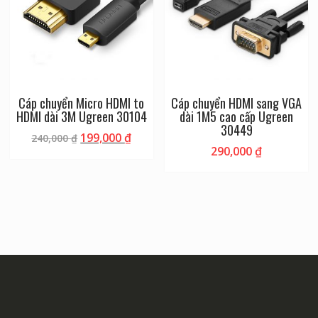
Cáp chuyển Micro HDMI to
Cáp chuyển HDMI sang VGA
HDMI dài 3M Ugreen 30104
dài 1M5 cao cấp Ugreen
30449
199,000
₫
240,000
₫
290,000
₫