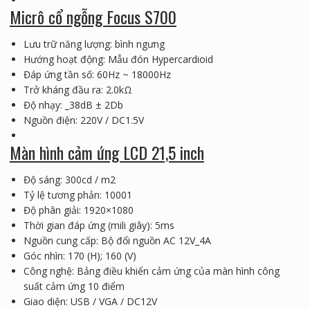
Micrô cổ ngỗng Focus S700
Lưu trữ năng lượng: bình ngưng
Hướng hoạt động: Mẫu đón Hypercardioid
Đáp ứng tần số: 60Hz ~ 18000Hz
Trở kháng đầu ra: 2.0kΩ
Độ nhạy: _38dB ± 2Db
Nguồn điện: 220V / DC1.5V
Màn hình cảm ứng LCD 21,5 inch
Độ sáng: 300cd / m2
Tỷ lệ tương phản: 10001
Độ phân giải: 1920×1080
Thời gian đáp ứng (mili giây): 5ms
Nguồn cung cấp: Bộ đổi nguồn AC 12V_4A
Góc nhìn: 170 (H); 160 (V)
Công nghệ: Bảng điều khiển cảm ứng của màn hình công
suất cảm ứng 10 điểm
Giao diện: USB / VGA / DC12V