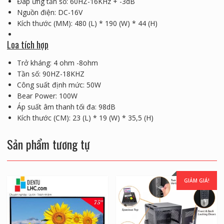
Đáp ứng tần số: 60HZ-16KHz + -3dB
Nguồn điện: DC-16V
Kích thước (MM): 480 (L) * 190 (W) * 44 (H)
Loa tích hợp
Trở kháng: 4 ohm -8ohm
Tần số: 90HZ-18KHZ
Công suất định mức: 50W
Bear Power: 100W
Áp suất âm thanh tối đa: 98dB
Kích thước (CM): 23 (L) * 19 (W) * 35,5 (H)
Sản phẩm tương tự
GIẢM GIÁ!