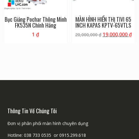
Bục Giảng Pochar Thông Minh
MÀN HÌNH HIỂN THỊ TIVI 65
FK535N Chính Hãng
INCH KAPAS KPTV-65VTLS
1
₫
19,000,000
₫
20,000,000
₫
Thông Tin Về Chúng Tôi
Đơn vị phân phối màn hình chuyên dụng
Hotline: 038 733 0535 or 0915.299.618