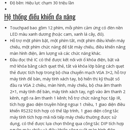
Độ bền: Hiệu lực chạm 30 triệu lần
Hệ thống điều khiển đa năng
Touchpad bao gồm 12 phím, mỗi phím cảm ứng có đèn nền
LED màu xanh dương (hoặc cam, xanh lá cây, đỏ).
Hỗ trợ một phím bật, một phím tắt, một phím điều khiển máy
chiếu, một phím chức năng để tắt máy chiếu, điều khiển nâng
màn hình điện, âm lượng và các chức năng khác.
Đầu đọc thẻ IC có thể được kết nối với ổ khóa điện, bật và
mở khóa bằng cách quẹt thẻ, tắt và khóa lớp bằng cách quẹt
thẻ được tích hợp trong bộ chia chuyển mạch VGA 3×2, hỗ trợ
máy tính để bàn, máy tính xách tay, bộ hiển thị kỹ thuật số
đầu ra VGA 2 chiều, màn hình, máy chiếu, bộ chia âm thanh
2×1, máy tính để bàn, máy tính xách tay, ngõ vào âm thanh 2
kênh, ngõ ra âm thanh 1 kênh; hỗ trợ chức năng học tập IR,
tích hợp giao diện truyền hồng ngoại 1 chiều, 1 giao diện điều
khiển RS232 tích hợp có thể lập trình, 1 giao diện công tắc
máy tính tích hợp mã nối tiếp máy chiếu thường được sử
dụng, có thể được lựa chọn thông qua công tắc DIP tích hợp
nguồn máy chiếu và điều khiển công suất màn hình điện