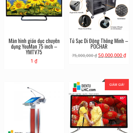
Màn hình giáo dục chuyên
Tủ Sạc Di Động Thông Minh –
dụng YouMan 75 inch –
POCHAR
YMTV75
50,000,000
₫
75,000,000
₫
1
₫
GIẢM GIÁ!