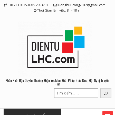
Skip
038 733 0535-0915 299 618
luonghuucong2812@gmail.com
to
Thời Gian làm việc: 8h - 18h
content
Phân Phối Độc Quyền Thương Hiệu YouMan, Giải Pháp Giáo Dục, Hội Nghị Truyền
Hình
Tìm
kiếm