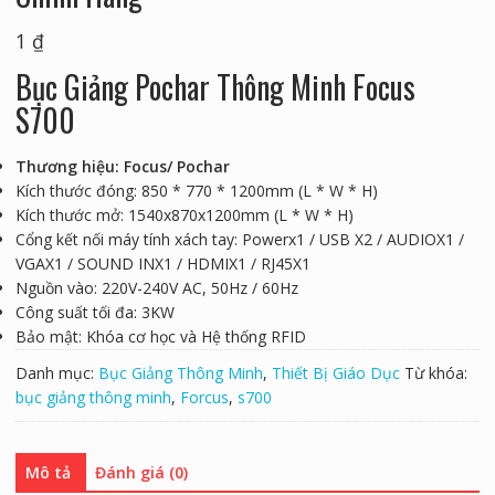
1
₫
Bục Giảng Pochar Thông Minh Focus
S700
Thương hiệu: Focus/ Pochar
Kích thước đóng: 850 * 770 * 1200mm (L * W * H)
Kích thước mở: 1540x870x1200mm (L * W * H)
Cổng kết nối máy tính xách tay: Powerx1 / USB X2 / AUDIOX1 /
VGAX1 / SOUND INX1 / HDMIX1 / RJ45X1
Nguồn vào: 220V-240V AC, 50Hz / 60Hz
Công suất tối đa: 3KW
Bảo mật: Khóa cơ học và Hệ thống RFID
Danh mục:
Bục Giảng Thông Minh
,
Thiết Bị Giáo Dục
Từ khóa:
bục giảng thông minh
,
Forcus
,
s700
Mô tả
Đánh giá (0)