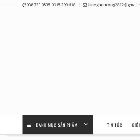
Skip
038 733 0535-0915 299 618
luonghuucong2812@gmail.
to
content
DANH MỤC SẢN PHẨM
TIN TỨC
GIỚ